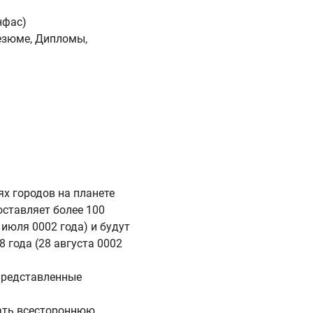
нфас)
езюме, Дипломы,
х городов на планете
оставляет более 100
 июля 0002 года) и будут
 года (28 августа 0002
представленные
ать всестороннюю