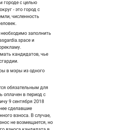
м городе с целью
руг - это город с
емли, численность
еловек.
, необходимо заполнить
sgardia.space и
орекламу.
мать кандидатов, чье
сгардии.
ры в мэры из одного
ется обязательным для
 оплачен в период с
вичу 9 сентября 2018
ранее сделавшие
ного взноса. В случае,
знос не возмещается, но
го взноса кандидата в