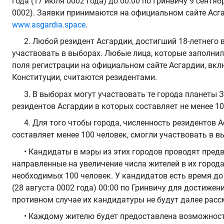
года (17 июля 0002 года) до 00:00 по Гринвичу 9 сентябр
0002). Заявки принимаются на официальном сайте Асг
www.asgardia.space
.
2. Любой резидент Асгардии, достигший 18-летнего 
участвовать в выборах. Любые лица, которые заполнил
поля регистрации на официальном сайте Асгардии, вк
Конституции, считаются резидентами.
3. В выборах могут участвовать те города планеты 
резидентов Асгардии в которых составляет не менее 10
4. Для того чтобы города, численность резидентов 
составляет менее 100 человек, смогли участвовать в в
• Кандидаты в мэры из этих городов проводят пре
направленные на увеличение числа жителей в их город
необходимых 100 человек. У кандидатов есть время до 
(28 августа 0002 года) 00:00 по Гринвичу для достижени
противном случае их кандидатуры не будут далее расс
• Каждому жителю будет предоставлена возможност