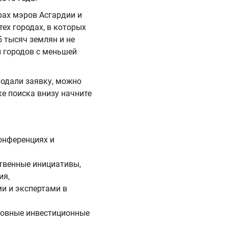
ах мэров Асгардии и
тех городах, в которых
5 тысяч землян и не
 городов с меньшей
подали заявку, можно
оке поиска внизу начните
онференциях и
твенные инициативы,
ия,
и и экспертами в
новные инвестиционные