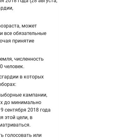
я 2018 года (28 августа,
ардии,
возраста, может
и все обязательные
лючая принятие
Земля, численность
0 человек.
Асгардии в которых
ыборах:
двыборные кампании,
ах до минимально
9 сентября 2018 года
я этой цели, в
матриваться.
ь голосовать или