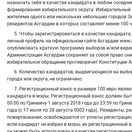
назначать себя в качестве кандидата в любом соседне
формирования избирательного округа. Избирательный ок
жителями одного или нескольких небольших городов З
резидентов Асгардии в которых составляет менее 100 ч
5. Чтобы зарегистрироваться в качестве кандидата
личный профиль на официальном сайте Асгардии www.a
опубликовать краткую программу выборов и/или виде
Администрация Асгардии сохраняет за собой право сни
избирательное обращение противоречит Конституции А
6. Количество кандидатов, выдвигающихся на выбо
города или округа, не ограничено.
7. Регистрационный взнос в размере 100 евро явля
кандидата в мэры. Регистрационный взнос должен быть
00:00 по Гринвичу 1 августа 2018 года до 23:59 по Грин
года (с 17 июля по 28 августа 0002 года). Резиденты, 
пожертвования, освобождаются от уплаты регистрацион
если кандидат не избран в мэры, их регистрационный в
он может быть использован в качестве регистрационно