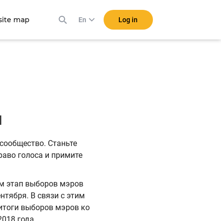
ite map
Log in
En
ии
 сообщество. Станьте
раво голоса и примите
м этап выборов мэров
нтября. В связи с этим
итоги выборов мэров ко
2018 года.