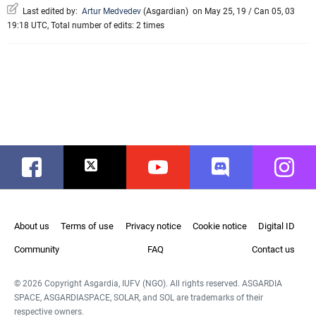
Last edited by:
Artur Medvedev
(
Asgardian
)
on May 25, 19 / Can 05, 03
19:18 UTC, Total number of edits: 2 times
Facebook
Twitter
Youtube
Discord
Instag
About us
Terms of use
Privacy notice
Cookie notice
Digital ID
Community
FAQ
Contact us
© 2026 Copyright Asgardia, IUFV (NGO). All rights reserved. ASGARDIA
SPACE, ASGARDIASPACE, SOLAR, and SOL are trademarks of their
respective owners.