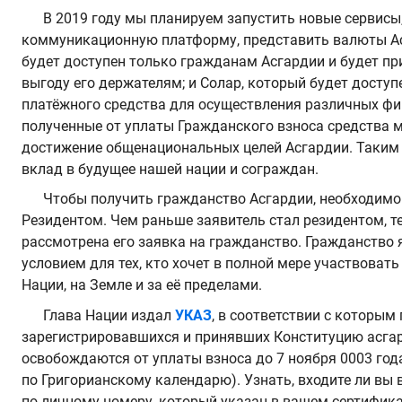
В 2019 году мы планируем запустить новые сервисы
коммуникационную платформу, представить валюты Ас
будет доступен только гражданам Асгардии и будет п
выгоду его держателям; и Солар, который будет доступ
платёжного средства для осуществления различных фи
полученные от уплаты Гражданского взноса средства 
достижение общенациональных целей Асгардии. Таким 
вклад в будущее нашей нации и сограждан.
Чтобы получить гражданство Асгардии, необходимо
Резидентом. Чем раньше заявитель стал резидентом, т
рассмотрена его заявка на гражданство. Гражданство
условием для тех, кто хочет в полной мере участвоват
Нации, на Земле и за её пределами.
Глава Нации издал
УКАЗ
, в соответствии с которым
зарегистрировавшихся и принявших Конституцию асга
освобождаются от уплаты взноса до 7 ноября 0003 года
по Григорианскому календарю). Узнать, входите ли вы 
по личному номеру, который указан в вашем сертифика