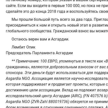
сайте. Если вы входите в первые 100 000, но пока не п
сделайте это до конца 2018 года и воспользуйтесь свое
Мы прошли большой путь всего за два года. Пригл
присоединиться к нам и открыть новый этап в развити
глобального сообщества. Гражданский взнос вы может
Остаюсь верен вам и Асгардии.
Лембит Опик
Председатель Парламента Асгардии
** Примечание: 100 ЕВРО, упомянутые в тексте как «
гражданина», являются добровольным взносом от вас 
спонсора. Эти деньги будут использоваться для поддер
Asgardia NGO. Ассоциация является научно-исследовате
которая поддерживает и продвигает проекты, которые 
достижению цели ассоциации. Вклад не подлежит воз
исследовательский центр Асгардия (AIRC), (FN 407576 b)
Asgardia NGO (ZVR-Zahl 880019736) обязуется не прини
форм возмещения в отношении означенного платежа. 