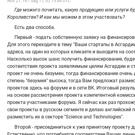
Nov 21, 18 / Sag 17, 02 15:46 UTC
Где можнго почитать, какую продукцию или услуги б
Королевстве? И как мы можем в этом участвовать?
Есть два способа.
Первый - подать собственную заявку на финансиров
Для этого переходите в тему "Ваши стартапы в Асгарди
адреса, на один из которых кликаете и выходите на со
Насколько высок шанс получить финансирование, буде
соответствия проекта заявляемым целям Асгардии и ст
проект не очень безумен, тогда финансирование очень
степень "безумия" высока, тогда Вам предложат разме
проектов здесь на форуме и в сети ВК. Итоговый резул
на основе рассмотрения проекта компетентной комисс
проекта участниками форума. Я сейчас как раз прохожу
свои проекты в русском сегменте и делаю английский п
разместить их в секторе "Science and Technologies".
Второй - присоединиться к уже принятому проекту д
Естественно, что потребуется соответствие Ваших личн