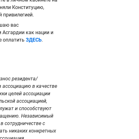
риняли Конституцию,
й привилегией.
ашаю вас
и Асгардии как нации и
е оплатить
ЗДЕСЬ
.
Взнос резидента/
в ассоциацию в качестве
жки целей ассоциации
льской ассоциацией,
служат и способствуют
вращению. Независимый
 в сотрудничестве с
мать никаких конкретных
Ассоциация