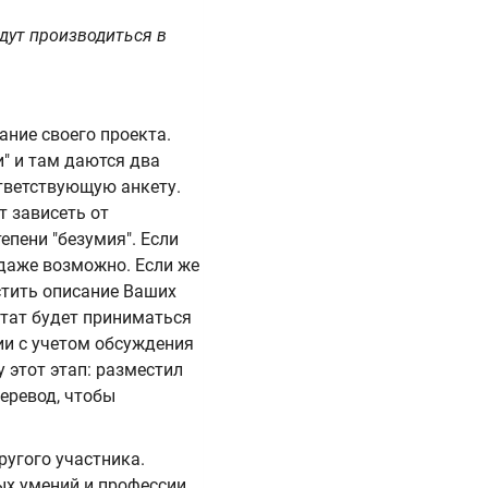
удут производиться в
ание своего проекта.
и" и там даются два
ответствующую анкету.
т зависеть от
епени "безумия". Если
 даже возможно. Если же
стить описание Ваших
ьтат будет приниматься
ии с учетом обсуждения
 этот этап: разместил
еревод, чтобы
ругого участника.
ых умений и профессии