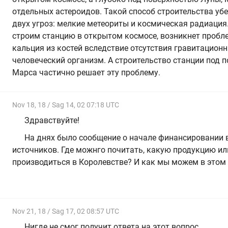
отдельных астероидов. Такой способ строительства уб
двух угроз: мелкие метеориты и космическая радиация.
строим станцию в открытом космосе, возникнет проб
кальция из костей вследствие отсутствия гравитационн
человеческий организм. А строительство станции под 
Марса частично решает эту проблему.
Nov 18, 18 / Sag 14, 02 07:18 UTC
Здравствуйте!
На днях было сообщение о начале финансировании в
источников. Где можнго почитать, какую продукцию ил
производиться в Королевстве? И как мы можем в этом
Nov 21, 18 / Sag 17, 02 08:57 UTC
Нигде не смог получит ответа на этот вопрос.