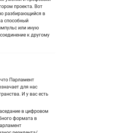
тором проекта. Вот
чно разбирающийся в
 а способный
импульс или иную
исоединение к другому
 что Парламент
означает для нас
анства. И у вас есть
заседание в цифровом
бного формата в
Парламент
взнос резидента/