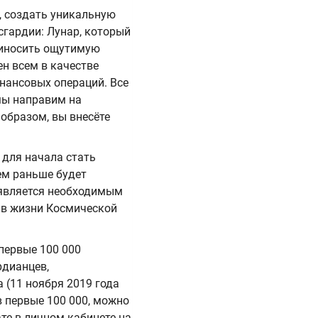
, создать уникальную
гардии: Лунар, который
риносить ощутимую
ен всем в качестве
нансовых операций. Все
мы направим на
образом, вы внесёте
 для начала стать
ем раньше будет
 является необходимым
ь в жизни Космической
 первые 100 000
рдианцев,
 (11 ноября 2019 года
в первые 100 000, можно
те в личном кабинете на