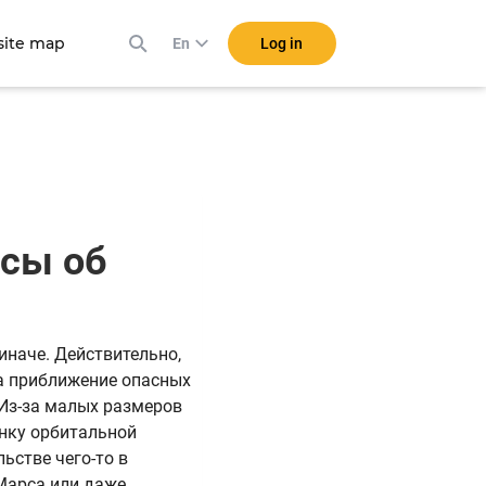
ite map
Log in
En
осы об
иначе. Действительно,
а приближение опасных
 Из-за малых размеров
енку орбитальной
ьстве чего-то в
Марса или даже