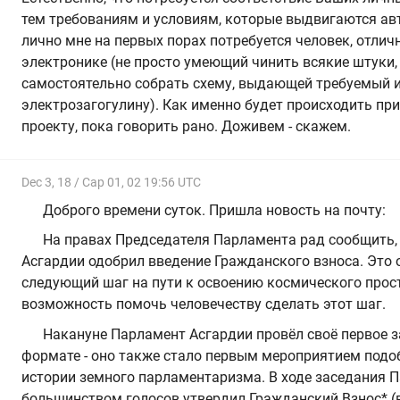
тем требованиям и условиям, которые выдвигаются ав
лично мне на первых порах потребуется человек, отли
электронике (не просто умеющий чинить всякие штуки,
самостоятельно собрать схему, выдающей требуемый 
электрозагогулину). Как именно будет происходить пр
проекту, пока говорить рано. Доживем - скажем.
Dec 3, 18 / Cap 01, 02 19:56 UTC
Доброго времени суток. Пришла новость на почту:
На правах Председателя Парламента рад сообщить,
Асгардии одобрил введение Гражданского взноса. Это 
следующий шаг на пути к освоению космического простр
возможность помочь человечеству сделать этот шаг.
Накануне Парламент Асгардии провёл своё первое 
формате - оно также стало первым мероприятием подо
истории земного парламентаризма. В ходе заседания 
большинством голосов утвердил Гражданский Взнос* (