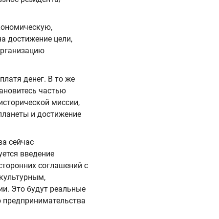
кономическую,
а достижение цели,
организацию
платя денег. В то же
тановитесь частью
исторической миссии,
планеты и достижение
ва сейчас
уется введение
сторонних соглашений с
культурным,
и. Это будут реальные
о предпринимательства