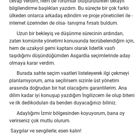
cevap verdim, hem de forumlar oluşturulurken detaylı
bilgilendirme başlıkları yazdım. Bu süreçte bir çok farklı
ülkeden onlarca arkadaş edindim ve proje yöneticileri ile -
internet üzerinden de olsa- tanışma fırsatı buldum.
Uzun bir bekleyiş ve düşünme sürecinin ardından,
zaten komünite yönetimi konusunda tecrübelendiğim için,
hem de uzakyol gemi kaptanı olarak liderlik vasfı
taşıdığımı düşündüğümden Asgardia seçimlerinde aday
olmaya karar verdim.
Burada sahte seçim vaatleri listeleyerek ilgi çekmeyi
planlamıyorum, ama seçilirsem sizinle üst yönetim
arasında doğrudan bir hat olacağımı garantilerim. Ana
dilim kadar iyi konuşup yazdığım İngilizcem ile olup biteni
ve ilk dedikoduları da benden duyacağınızı biliniz.
Adaylığımı İzmir bölgesinden koyuyorum, bana oy
verirseniz çok mutlu olurum.
Saygılar ve sevgilerle; esen kalın!