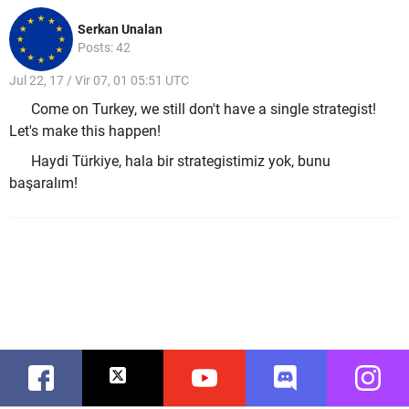
Serkan Unalan
Posts: 42
Jul 22, 17 / Vir 07, 01 05:51 UTC
Come on Turkey, we still don't have a single strategist!
Let's make this happen!
Haydi Türkiye, hala bir strategistimiz yok, bunu
başaralım!
Facebook
Twitter
Youtube
Discord
Instag