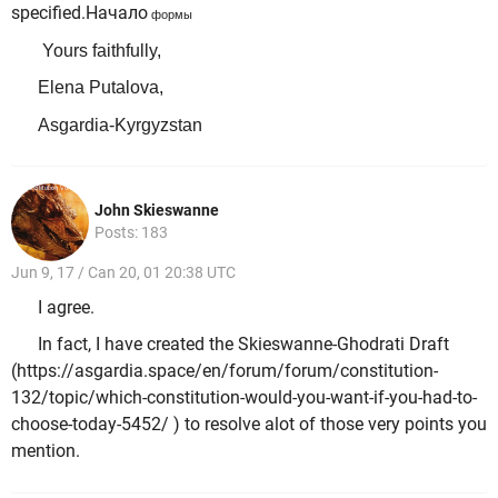
specified.
Начало
формы
Yours faithfully,
Elena Putalova,
Asgardia-Kyrgyzstan
John Skieswanne
Posts: 183
Jun 9, 17 / Can 20, 01 20:38 UTC
I agree.
In fact, I have created the Skieswanne-Ghodrati Draft
(https://asgardia.space/en/forum/forum/constitution-
132/topic/which-constitution-would-you-want-if-you-had-to-
choose-today-5452/ ) to resolve alot of those very points you
mention.