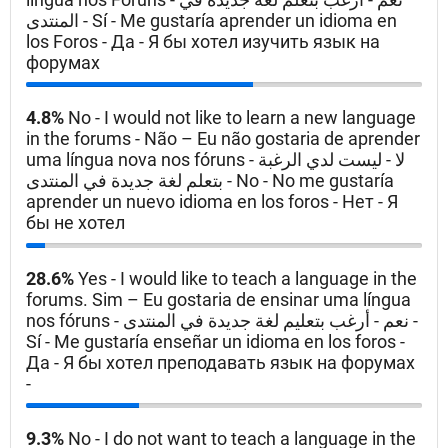
المنتدى - Sí - Me gustaría aprender un idioma en
los Foros - Да - Я бы хотел изучить язык на
форумах
4.8%
No - I would not like to learn a new language
in the forums - Não – Eu não gostaria de aprender
uma língua nova nos fóruns - لا - ليست لدي الرغبة
بتعلم لغة جديدة في المنتدى - No - No me gustaría
aprender un nuevo idioma en los foros - Нет - Я
бы не хотел
28.6%
Yes - I would like to teach a language in the
forums. Sim – Eu gostaria de ensinar uma língua
nos fóruns - نعم - أرغب بتعليم لغة جديدة في المنتدى -
Sí - Me gustaría enseñar un idioma en los foros -
Да - Я бы хотел преподавать язык на форумах
-
9.3%
No - I do not want to teach a language in the