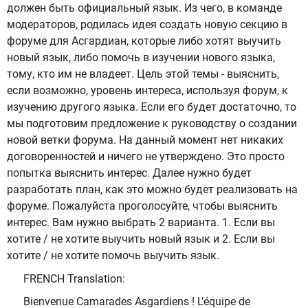
должен быть официальный язык. Из чего, в команде
модераторов, родилась идея создать новую секцию в
форуме для Асгардиан, которые либо хотят выучить
новый язык, либо помочь в изучении нового языка,
тому, кто им не владеет. Цель этой темы - выяснить,
если возможно, уровень интереса, используя форум, к
изучению другого языка. Если его будет достаточно, то
мы подготовим предложение к руководству о создании
новой ветки форума. На данный момент нет никаких
договоренностей и ничего не утверждено. Это просто
попытка выяснить интерес. Далее нужно будет
разработать план, как это можно будет реализовать на
форуме. Пожалуйста проголосуйте, чтобы выяснить
интерес. Вам нужно выбрать 2 варианта. 1. Если вы
хотите / не хотите выучить новый язык и 2. Если вы
хотите / не хотите помочь выучить язык.
FRENCH Translation:
Bienvenue Camarades Asgardiens ! L’équipe de