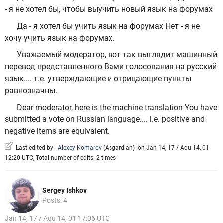
- я не хотел бы, чтобы выучить новый язык на форумах
Да - я хотел бы учить язык на форумах Нет - я не
хочу учить язык на форумах.
Уважаемый модератор, вот так выглядит машинный
перевод представленного Вами голосования на русский
язык.... т.е. утверждающие и отрицающие пункты
равнозначны.
Dear moderator, here is the machine translation You have
submitted a vote on Russian language.... i.e. positive and
negative items are equivalent.
Last edited by:
Alexey Komarov
(
Asgardian
)
on Jan 14, 17 / Aqu 14, 01
12:20 UTC, Total number of edits: 2 times
Sergey Ishkov
Posts: 4
Jan 14, 17 / Aqu 14, 01 17:06 UTC