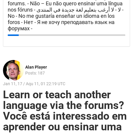
forums. - Não – Eu não quero ensinar uma língua
nos fóruns - لا - لا أرغب بتعليم لغة جديدة في المنتدى -
No - No me gustaría enseñar un idioma en los
foros - Нет - Я не хочу преподавать язык на
форумах -
Alan Player
Posts: 187
Jan 11, 17 / Aqu 11, 01 22:19 UTC
Learn or teach another
language via the forums?
Você está interessado em
aprender ou ensinar uma