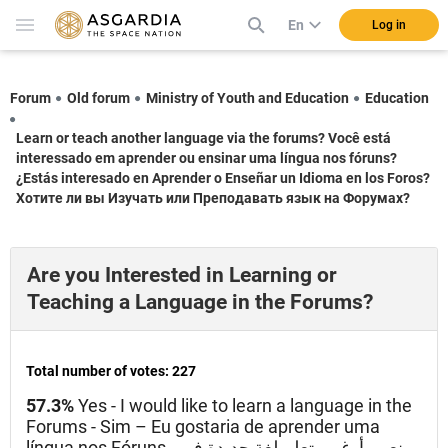
En
Log in
Forum
Old forum
Ministry of Youth and Education
Education
Learn or teach another language via the forums? Você está
interessado em aprender ou ensinar uma língua nos fóruns?
¿Estás interesado en Aprender o Enseñar un Idioma en los Foros?
Хотите ли вы Изучать или Преподавать язык на Форумах?
Are you Interested in Learning or
Teaching a Language in the Forums?
Total number of votes: 227
57.3%
Yes - I would like to learn a language in the
Forums - Sim – Eu gostaria de aprender uma
língua nos Fóruns - نعم - أرغب بتعلم لغة جديدة في