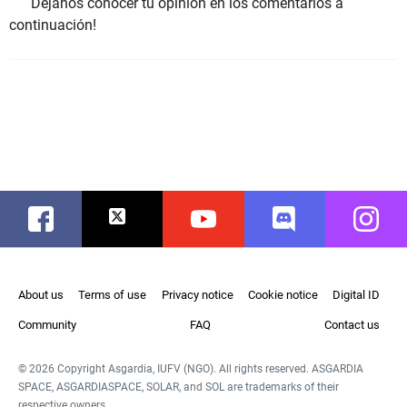
Déjanos conocer tu opinión en los comentarios a
continuación!
Facebook
Twitter
Youtube
Discord
Instag
About us
Terms of use
Privacy notice
Cookie notice
Digital ID
Community
FAQ
Contact us
© 2026 Copyright Asgardia, IUFV (NGO). All rights reserved. ASGARDIA
SPACE, ASGARDIASPACE, SOLAR, and SOL are trademarks of their
respective owners.