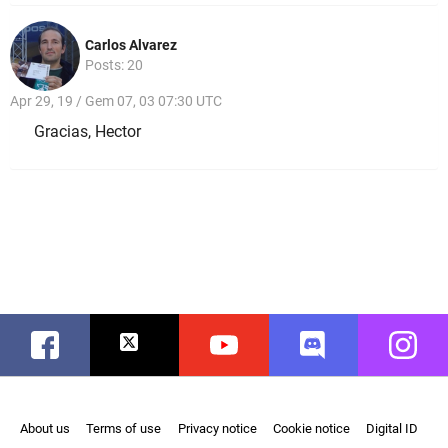
Carlos Alvarez
Posts: 20
Apr 29, 19 / Gem 07, 03 07:30 UTC
Gracias, Hector
Facebook
Twitter
Youtube
Discord
Instag
About us
Terms of use
Privacy notice
Cookie notice
Digital ID