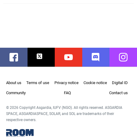
Facebook
Twitter
Youtube
Discord
Instag
About us
Terms of use
Privacy notice
Cookie notice
Digital ID
Community
FAQ
Contact us
© 2026 Copyright Asgardia, IUFV (NGO). All rights reserved. ASGARDIA
SPACE, ASGARDIASPACE, SOLAR, and SOL are trademarks of their
respective owners.