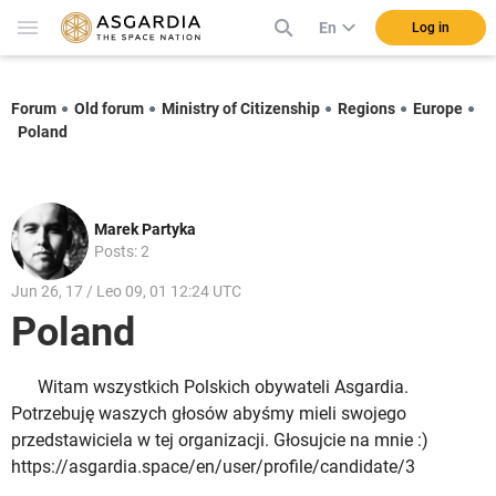
En
Log in
Forum
Old forum
Ministry of Citizenship
Regions
Europe
Poland
Marek Partyka
Posts: 2
Jun 26, 17 / Leo 09, 01 12:24 UTC
Poland
Witam wszystkich Polskich obywateli Asgardia.
Potrzebuję waszych głosów abyśmy mieli swojego
przedstawiciela w tej organizacji. Głosujcie na mnie :)
https://asgardia.space/en/user/profile/candidate/3