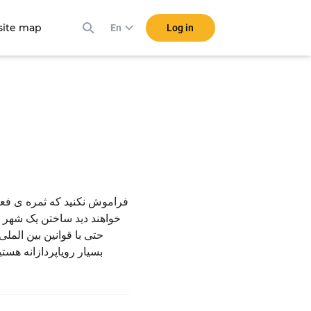
ite map
Log in
En
فراموش نکنید که ثمره ی فعالی
خواهند دید ساختن یک شهر خا
حتی با قوانین بین الم
بسیار رویاپردازانه هس