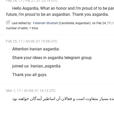
Feb 24, 17 / Pis 27, 01 23:19 UTC
Hello Asgardia, What an honor and I'm proud of to be part
future, I'm proud to be an asgardian. Thank you asgardia.
Last edited by:
Fatemeh Ghodrati
(
Candidate
,
Asgardian
)
on Feb 24, 17 / 
number of edits: 1 time
Feb 25, 17 / Ari 00, 01 15:58 UTC
Attention Iranian asgardia:
Share your ideas in asgardia telegram group
joined us: Iranian_asgardia
Thank you all guys.
Mar 1, 17 / Ari 04, 01 16:13 UTC
ده بسیار متفاوت است و فعالان آن اساطیر آیندگان خواهند بود