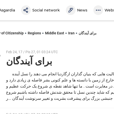
Asgardia
Social network
News
Webs
 of Citizenship
Regions
Middle East
Iran
برای آیندگان
Feb 24, 17 / Pis 27, 01 03:24 UTC
e
برای آیندگان
ت هایی که بنیان گذاران ازگاردیا انجام می دهند را نسل آینده
رج از زمین با دانسته ها و علم کنونی بشر فاصله ی زیادی دارد و
لی در مغایرت است . ما تنها شاهد نقطه ی شروع یک حرکت عظیم و
تیم که شاید چندین نسل تا محقق شدنش فاصله داشته باشیم شروع
جنبشی بزرگ برای پیشرفت بشریت و تغییر سرنوشت آیندگان ...ر