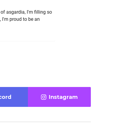
of asgardia, I'm filling so
u, I'm proud to be an
cord
Instagram