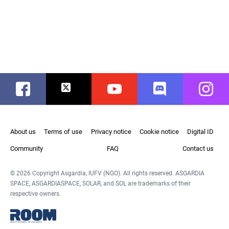
Facebook
Twitter
Youtube
Discord
Instag
About us
Terms of use
Privacy notice
Cookie notice
Digital ID
Community
FAQ
Contact us
© 2026 Copyright Asgardia, IUFV (NGO). All rights reserved. ASGARDIA
SPACE, ASGARDIASPACE, SOLAR, and SOL are trademarks of their
respective owners.