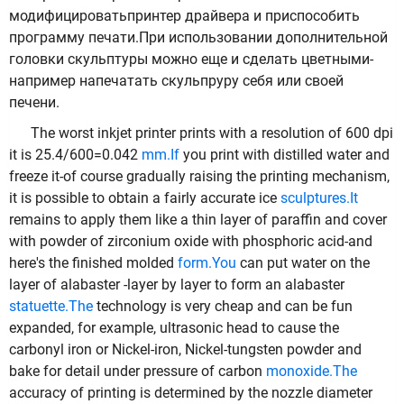
модифицироватьпринтер драйвера и приспособить
программу печати.При использовании дополнительной
головки скульптуры можно еще и сделать цветными-
например напечатать скульпруру себя или своей
печени.
The worst inkjet printer prints with a resolution of 600 dpi
it is 25.4/600=0.042
mm.If
you print with distilled water and
freeze it-of course gradually raising the printing mechanism,
it is possible to obtain a fairly accurate ice
sculptures.It
remains to apply them like a thin layer of paraffin and cover
with powder of zirconium oxide with phosphoric acid-and
here's the finished molded
form.You
can put water on the
layer of alabaster -layer by layer to form an alabaster
statuette.The
technology is very cheap and can be fun
expanded, for example, ultrasonic head to cause the
carbonyl iron or Nickel-iron, Nickel-tungsten powder and
bake for detail under pressure of carbon
monoxide.The
accuracy of printing is determined by the nozzle diameter