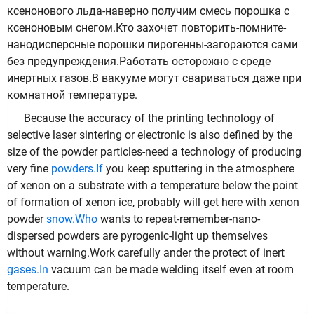
ксенонового льда-наверно получим смесь порошка с
ксеноновым снегом.Кто захочет повторить-помните-
нанодисперсные порошки пирогенны-загораются сами
без предупреждения.Работать осторожно с среде
инертных газов.В вакууме могут свариваться даже при
комнатной температуре.
Because the accuracy of the printing technology of
selective laser sintering or electronic is also defined by the
size of the powder particles-need a technology of producing
very fine
powders.If
you keep sputtering in the atmosphere
of xenon on a substrate with a temperature below the point
of formation of xenon ice, probably will get here with xenon
powder
snow.Who
wants to repeat-remember-nano-
dispersed powders are pyrogenic-light up themselves
without warning.Work carefully ander the protect of inert
gases.In
vacuum can be made welding itself even at room
temperature.