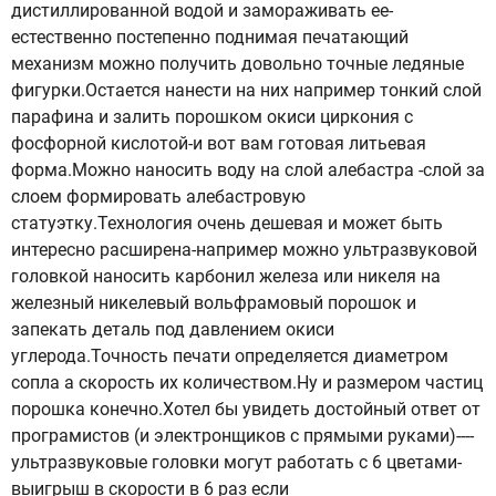
дистиллированной водой и замораживать ее-
естественно постепенно поднимая печатающий
механизм можно получить довольно точные ледяные
фигурки.Остается нанести на них например тонкий слой
парафина и залить порошком окиси циркония с
фосфорной кислотой-и вот вам готовая литьевая
форма.Можно наносить воду на слой алебастра -слой за
слоем формировать алебастровую
статуэтку.Технология очень дешевая и может быть
интересно расширена-например можно ультразвуковой
головкой наносить карбонил железа или никеля на
железный никелевый вольфрамовый порошок и
запекать деталь под давлением окиси
углерода.Точность печати определяется диаметром
сопла а скорость их количеством.Ну и размером частиц
порошка конечно.Хотел бы увидеть достойный ответ от
програмистов (и электронщиков с прямыми руками)----
ультразвуковые головки могут работать с 6 цветами-
выигрыш в скорости в 6 раз если