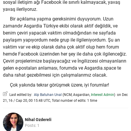
sosyal iletişim ağı Facebook ile sınırlı kalmayacak, yavaş
yavaş ilerliyoruz.
Bir açıklama yapma gereksinimi duyuyorum. Uzun
zamandır Asgardia Türkiye ekibi olarak aktif değildik, ve
benim çeviri yapacak vaktim olmadığından ne sayfada
paylaşım yapıyordum nede grup ile ilgileniyordum. Şu an
vaktim var ve ekip olarak daha çok aktif olup hem forum
hemde Facebook üzerinden her şey ile daha çok ilgilenceğiz.
Çeviri projelerimize başlayacağız ve İngilizcesi olmayanların
gelen e-postaları anlaması, forumda ve Asgardia.space te
daha rahat gezebilmesi için çalışmalarımız olacak.
Çok yakında tekrar görüşmek üzere, iyi forumlar!
Last edited by:
Alp Batuhan Unal
(
NCM
,
Asgardian
,
Interest Admin
)
on Dec
21, 16 / Cap 20, 00 15:48 UTC, Total number of edits: 1 time
Nihal Ozdereli
Posts: 1