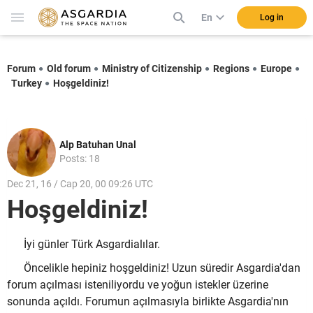
En
Log in
Forum
Old forum
Ministry of Citizenship
Regions
Europe
Turkey
Hoşgeldiniz!
Alp Batuhan Unal
Posts: 18
Dec 21, 16 / Cap 20, 00 09:26 UTC
Hoşgeldiniz!
İyi günler Türk Asgardialılar.
Öncelikle hepiniz hoşgeldiniz! Uzun süredir Asgardia'dan
forum açılması isteniliyordu ve yoğun istekler üzerine
sonunda açıldı. Forumun açılmasıyla birlikte Asgardia'nın