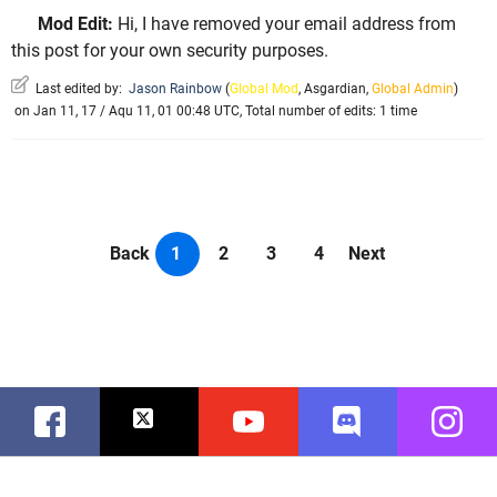
Mod Edit:
Hi, I have removed your email address from
this post for your own security purposes.
Last edited by:
Jason Rainbow
(
Global Mod
,
Asgardian
,
Global Admin
)
on Jan 11, 17 / Aqu 11, 01 00:48 UTC, Total number of edits: 1 time
Back
1
2
3
4
Next
Facebook
Twitter
Youtube
Discord
Instag