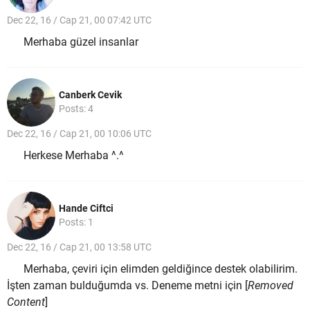
Dec 22, 16 / Cap 21, 00 07:42 UTC
Merhaba güzel insanlar
Canberk Cevik
Posts: 4
Dec 22, 16 / Cap 21, 00 10:06 UTC
Herkese Merhaba ^.^
Hande Ciftci
Posts: 1
Dec 22, 16 / Cap 21, 00 13:58 UTC
Merhaba, çeviri için elimden geldiğince destek olabilirim.
İşten zaman bulduğumda vs. Deneme metni için [
Removed
Content
]