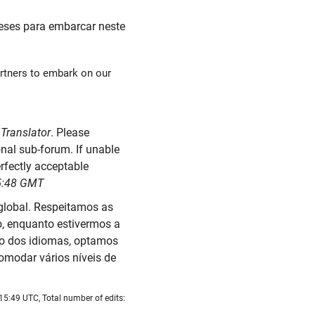
ueses para embarcar neste
rtners to embark on our
Translator
. Please
nal sub-forum. If unable
erfectly acceptable
15:48 GMT
global. Respeitamos as
o, enquanto estivermos a
ão dos idiomas, optamos
omodar vários níveis de
15:49 UTC, Total number of edits: