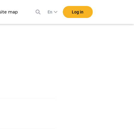
ite map
Log in
En