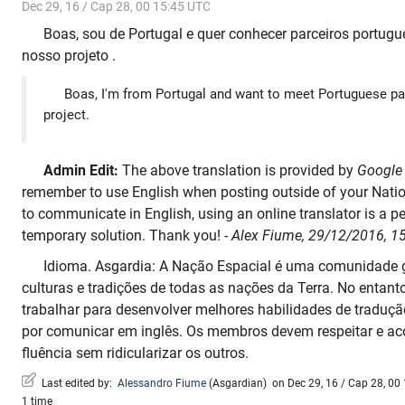
Dec 29, 16 / Cap 28, 00 15:45 UTC
Boas, sou de Portugal e quer conhecer parceiros portug
nosso projeto .
Boas, I'm from Portugal and want to meet Portuguese pa
project.
Admin Edit:
The above translation is provided by
Google 
remember to use English when posting outside of your Natio
to communicate in English, using an online translator is a p
temporary solution. Thank you!
- Alex Fiume, 29/12/2016, 
Idioma. Asgardia: A Nação Espacial é uma comunidade 
culturas e tradições de todas as nações da Terra. No entant
trabalhar para desenvolver melhores habilidades de traduç
por comunicar em inglês. Os membros devem respeitar e ac
fluência sem ridicularizar os outros.
Last edited by:
Alessandro Fiume
(
Asgardian
)
on Dec 29, 16 / Cap 28, 00 
1 time