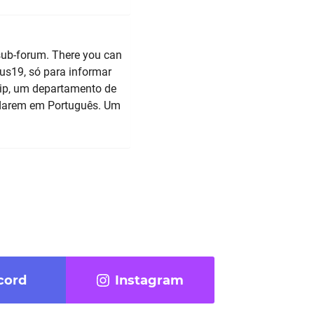
sub-forum. There you can
rus19, só para informar
hip, um departamento de
radarem em Português. Um
cord
Instagram