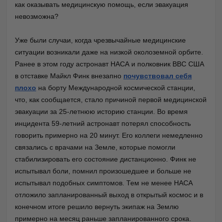
как оказывать медицинскую помощь, если эвакуация
невозможна?
Уже были случаи, когда чрезвычайные медицинские
ситуации возникали даже на низкой околоземной орбите.
Ранее в этом году астронавт НАСА и полковник ВВС США
в отставке Майкл Финк внезапно
почувствовал себя
плохо
на борту Международной космической станции,
что, как сообщается, стало причиной первой медицинской
эвакуации за 25-летнюю историю станции. Во время
инцидента 59-летний астронавт потерял способность
говорить примерно на 20 минут. Его коллеги немедленно
связались с врачами на Земле, которые помогли
стабилизировать его состояние дистанционно. Финк не
испытывал боли, помнил произошедшее и больше не
испытывал подобных симптомов. Тем не менее НАСА
отложило запланированный выход в открытый космос и в
конечном итоге решило вернуть экипаж на Землю
примерно на месяц раньше запланированного срока.