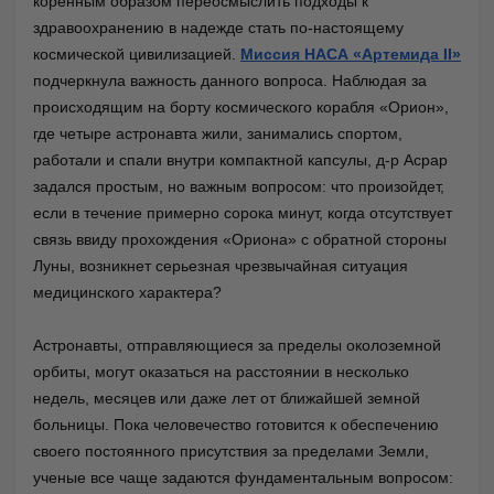
коренным образом переосмыслить подходы к
здравоохранению в надежде стать по-настоящему
космической цивилизацией.
Миссия НАСА «Артемида II»
подчеркнула важность данного вопроса. Наблюдая за
происходящим на борту космического корабля «Орион»,
где четыре астронавта жили, занимались спортом,
работали и спали внутри компактной капсулы, д-р Асрар
задался простым, но важным вопросом: что произойдет,
если в течение примерно сорока минут, когда отсутствует
связь ввиду прохождения «Ориона» с обратной стороны
Луны, возникнет серьезная чрезвычайная ситуация
медицинского характера?
Астронавты, отправляющиеся за пределы околоземной
орбиты, могут оказаться на расстоянии в несколько
недель, месяцев или даже лет от ближайшей земной
больницы. Пока человечество готовится к обеспечению
своего постоянного присутствия за пределами Земли,
ученые все чаще задаются фундаментальным вопросом: