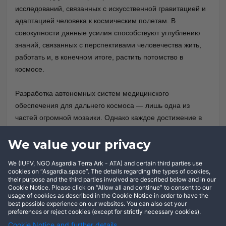
исследований, связанных с искусственной гравитацией и
адаптацией человека к космическим полетам. В
совокупности данные усилия способствуют углублению
знаний, связанных с перспективами человечества жить,
работать и, в конечном итоге, растить потомство в
космосе.
Разработка автономных систем медицинского
обеспечения для дальнего космоса — лишь одна из
частей огромной мозаики. Однако каждое достижение в
области медицинской автономии, радиационной защиты,
We value your privacy
искусственной гравитации и исследований физиологии
человека приближает человечество к будущему, в котором
We (IUFV, NGO Asgardia Terra Ark - ATA) and certain third parties use
постоянное присутствие людей за пределами Земли
cookies on “Asgardia.space”. The details regarding the types of cookies,
станет новой нормой.
their purpose and the third parties involved are described below and in our
Cookie Notice. Please click on “Allow all and continue” to consent to our
usage of cookies as described in the Cookie Notice in order to have the
best possible experience on our websites. You can also set your
preferences or reject cookies (except for strictly necessary cookies).
Cookie Notice and further details