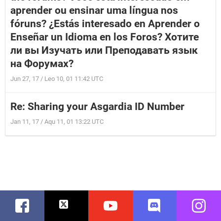
aprender ou ensinar uma língua nos
fóruns? ¿Estás interesado en Aprender o
Enseñar un Idioma en los Foros? Хотите
ли вы Изучать или Преподавать язык
на Форумах?
Jun 27, 17 / Leo 10, 01 11:42 UTC
Re: Sharing your Asgardia ID Number
Jan 11, 17 / Aqu 11, 01 13:22 UTC
Facebook
Twitter
Youtube
Discord
Instag