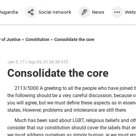
Asgardia
Social network
News
Webs
 of Justice
Constitution
Consolidate the core
Jan 5, 17 / Aqu 05, 01 06:30 UTC
Consolidate the core
2113/5000 A greeting to all the people who have joined thi
the following should be a very careful discussion, because on
you will agree, but we must define these aspects as in essen
states, However, problems and intolerance are still there.
Much has been said about LGBT, religious beliefs and othe
consider that our constitution should cover the labels that e
we must address ourselves as simply human, ie we must en