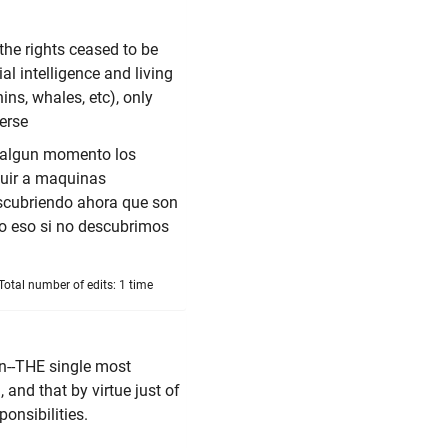
the rights ceased to be
l intelligence and living
ns, whales, etc), only
verse
 algun momento los
luir a maquinas
escubriendo ahora que son
olo eso si no descubrimos
otal number of edits: 1 time
on--THE single most
 and that by virtue just of
onsibilities.