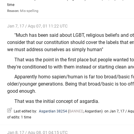
time
Reason:
Mis-spelling
Jan 7, 17 / Aqu 07, 01 11:22 UTC
"Much has been said about LGBT, religious beliefs and oth
consider that our constitution should cover the labels that e
we must address ourselves as simply human"
That was the point in the first place but people wanted t
they're conditioned to with them instead or starting clean and
Apparently homo sapien/human is far too broad/basic fo
older/younger generations. Being that broad/basic is too of
good enough.
That was the initial concept of asgardia.
Last edited by:
Asgardian 38254
(
BANNED
,
Asgardian
)
on Jan 7, 17 / Aqu
of edits: 1 time
Jan 8, 17 / Aqu 08, 01 04:15 UTC