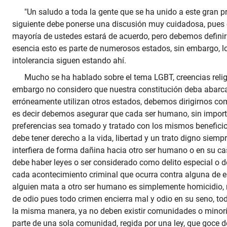
"Un saludo a toda la gente que se ha unido a este gran p
siguiente debe ponerse una discusión muy cuidadosa, pues en
mayoría de ustedes estará de acuerdo, pero debemos definir
esencia esto es parte de numerosos estados, sin embargo, l
intolerancia siguen estando ahí.
Mucho se ha hablado sobre el tema LGBT, creencias reli
embargo no considero que nuestra constitución deba abarca
erróneamente utilizan otros estados, debemos dirigirnos 
es decir debemos asegurar que cada ser humano, sin importa
preferencias sea tomado y tratado con los mismos benefici
debe tener derecho a la vida, libertad y un trato digno siem
interfiera de forma dañina hacia otro ser humano o en su ca
debe haber leyes o ser considerado como delito especial o d
cada acontecimiento criminal que ocurra contra alguna de e
alguien mata a otro ser humano es simplemente homicidio,
de odio pues todo crimen encierra mal y odio en su seno, to
la misma manera, ya no deben existir comunidades o minor
parte de una sola comunidad, regida por una ley, que goce d