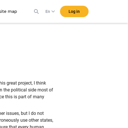
ite map
Log in
En
s great project, I think
 the political side most of
ce this is part of many
r issues, but I do not
rroneously use other states,
sure that every human