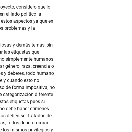
royecto, considero que lo
 el lado político la
 estos aspectos ya que en
os problemas y la
giosas y demás temas, sin
r las etiquetas que
como simplemente humanos,
r género, raza, creencia o
os y deberes, todo humano
pre y cuando esto no
so de forma impositiva, no
e categorización diferente
stas etiquetas pues si
 no debe haber crímenes
dos deben ser tratados de
ías, todos deben formar
e los mismos privilegios y