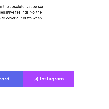
am the absolute last person
nsitive feelings No, the
is to cover our butts when
cord
Instagram