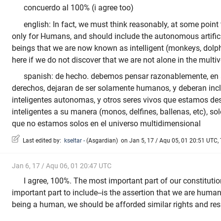
concuerdo al 100% (i agree too)
english: In fact, we must think reasonably, at some point 
only for Humans, and should include the autonomous artificia
beings that we are now known as intelligent (monkeys, dolphi
here if we do not discover that we are not alone in the multi
spanish: de hecho. debemos pensar razonablemente, en
derechos, dejaran de ser solamente humanos, y deberan inc
inteligentes autonomas, y otros seres vivos que estamos d
inteligentes a su manera (monos, delfines, ballenas, etc), s
que no estamos solos en el universo multidimensional
Last edited by:
kseltar -
(
Asgardian
)
on Jan 5, 17 / Aqu 05, 01 20:51 UTC, T
Jan 6, 17 / Aqu 06, 01 20:47 UTC
I agree, 100%. The most important part of our constituti
important part to include--is the assertion that we are human,
being a human, we should be afforded similar rights and resp