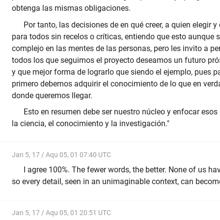
obtenga las mismas obligaciones.
Por tanto, las decisiones de en qué creer, a quien elegir y
para todos sin recelos o críticas, entiendo que esto aunque 
complejo en las mentes de las personas, pero les invito a p
todos los que seguimos el proyecto deseamos un futuro pr
y que mejor forma de lograrlo que siendo el ejemplo, pues p
primero debemos adquirir el conocimiento de lo que en verda
donde queremos llegar.
Esto en resumen debe ser nuestro núcleo y enfocar esos 
la ciencia, el conocimiento y la investigación."
Jan 5, 17 / Aqu 05, 01 07:40 UTC
I agree 100%. The fewer words, the better. None of us hav
so every detail, seen in an unimaginable context, can becom
Jan 5, 17 / Aqu 05, 01 20:51 UTC