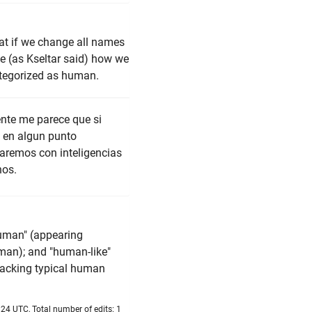
hat if we change all names
de (as Kseltar said) how we
 categorized as human.
nte me parece que si
 en algun punto
aremos con inteligencias
nos.
human" (appearing
uman); and "human-like"
 lacking typical human
24 UTC, Total number of edits: 1