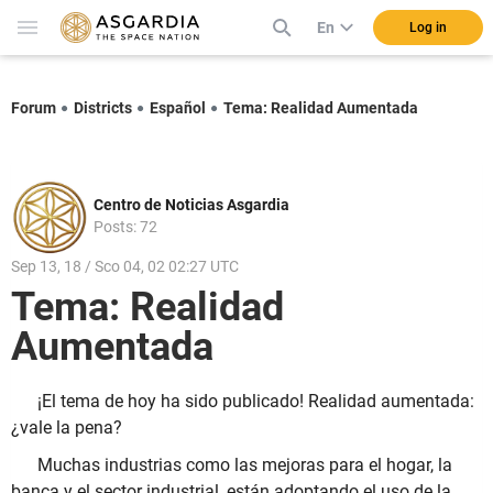
En
Log in
Forum
Districts
Español
Tema: Realidad Aumentada
Centro de Noticias Asgardia
Posts: 72
Sep 13, 18 / Sco 04, 02 02:27 UTC
Tema: Realidad
Aumentada
¡El tema de hoy ha sido publicado! Realidad aumentada:
¿vale la pena?
Muchas industrias como las mejoras para el hogar, la
banca y el sector industrial, están adoptando el uso de la