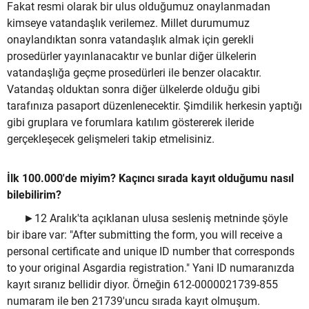
Fakat resmi olarak bir ulus olduğumuz onaylanmadan
kimseye vatandaşlık verilemez. Millet durumumuz
onaylandıktan sonra vatandaşlık almak için gerekli
prosedürler yayınlanacaktır ve bunlar diğer ülkelerin
vatandaşlığa geçme prosedürleri ile benzer olacaktır.
Vatandaş olduktan sonra diğer ülkelerde olduğu gibi
tarafınıza pasaport düzenlenecektir. Şimdilik herkesin yaptığı
gibi gruplara ve forumlara katılım göstererek ileride
gerçekleşecek gelişmeleri takip etmelisiniz.
İlk 100.000'de miyim? Kaçıncı sırada kayıt olduğumu nasıl
bilebilirim?
►12 Aralık'ta açıklanan ulusa sesleniş metninde şöyle
bir ibare var: "After submitting the form, you will receive a
personal certificate and unique ID number that corresponds
to your original Asgardia registration." Yani ID numaranızda
kayıt sıranız bellidir diyor. Örneğin 612-0000021739-855
numaram ile ben 21739'uncu sırada kayıt olmuşum.