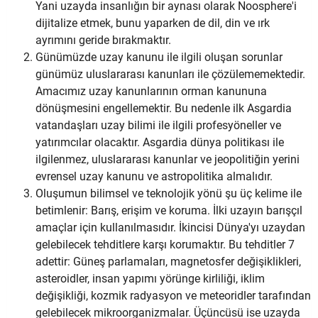
Yani uzayda insanlığın bir aynası olarak Noosphere'i
dijitalize etmek, bunu yaparken de dil, din ve ırk
ayrımını geride bırakmaktır.
Günümüzde uzay kanunu ile ilgili oluşan sorunlar
günümüz uluslararası kanunları ile çözülememektedir.
Amacımız uzay kanunlarının orman kanununa
dönüşmesini engellemektir. Bu nedenle ilk Asgardia
vatandaşları uzay bilimi ile ilgili profesyöneller ve
yatırımcılar olacaktır. Asgardia dünya politikası ile
ilgilenmez, uluslararası kanunlar ve jeopolitiğin yerini
evrensel uzay kanunu ve astropolitika almalıdır.
Oluşumun bilimsel ve teknolojik yönü şu üç kelime ile
betimlenir: Barış, erişim ve koruma. İlki uzayın barışçıl
amaçlar için kullanılmasıdır. İkincisi Dünya'yı uzaydan
gelebilecek tehditlere karşı korumaktır. Bu tehditler 7
adettir: Güneş parlamaları, magnetosfer değişiklikleri,
asteroidler, insan yapımı yörünge kirliliği, iklim
değişikliği, kozmik radyasyon ve meteoridler tarafından
gelebilecek mikroorganizmalar. Üçüncüsü ise uzayda