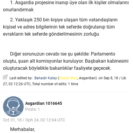
1. Asgardia projesine inanıp üye olan ilk kişiler olmalarını
onurlandırmak
2. Yaklaşık 250 bin kişiye ulaşan tüm vatandaşların
kişisel ve adres bilgilerinin tek seferde doğrulanıp tüm
evrakların tek seferde gönderilmesinin zorluğu
Diğer sorunuzun cevabı ise şu şekilde: Parlamento
oluştu, şuan alt komisyonlar kuruluyor. Başbakan kabinesini
oluşturacak böylelikle bakanlıklar faaliyete geçecek.
Last edited by:
Bahadir Kalay
(
Global Mod
,
Asgardian
)
on Sep 8, 18 / Lib
27, 02 12:26 UTC, Total number of edits: 1 time
Asgardian 1016645
Posts: 1
Oct 31, 18 / Oph 24, 02 12:04 UTC
Merhabalar,