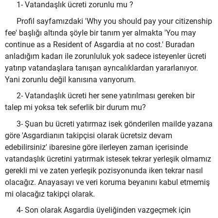
1- Vatandaşlık ücreti zorunlu mu ?
Profil sayfamızdaki 'Why you should pay your citizenship
fee' başlığı altında şöyle bir tanım yer almakta 'You may
continue as a Resident of Asgardia at no cost.' Buradan
anladığım kadarı ile zorunluluk yok sadece isteyenler ücreti
yatırıp vatandaşlara tanışan ayrıcalıklardan yararlanıyor.
Yani zorunlu değil kanısına varıyorum.
2- Vatandaşlık ücreti her sene yatırılması gereken bir
talep mi yoksa tek seferlik bir durum mu?
3- Şuan bu ücreti yatırmaz isek gönderilen mailde yazana
göre 'Asgardianın takipçisi olarak ücretsiz devam
edebilirsiniz' ibaresine göre ilerleyen zaman içerisinde
vatandaşlık ücretini yatırmak istesek tekrar yerleşik olmamız
gerekli mi ve zaten yerleşik pozisyonunda iken tekrar nasıl
olacağız. Anayasayı ve veri koruma beyanını kabul etmemiş
mi olacağız takipçi olarak.
4- Son olarak Asgardia üyeliğinden vazgeçmek için