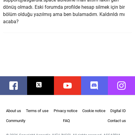
dönüş olmadı. Eski forumda profilde hesap silmek için bir
bölüm olduğu yazılmış ama ben bulamadım. Kaldırıldı mı
acaba?
Facebook
Twitter
Youtube
Discord
Instag
About us
Terms of use
Privacy notice
Cookie notice
Digital ID
Community
FAQ
Contact us