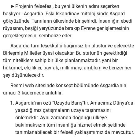
►Projenin felsefesi, bu yeni ülkenin adını seçerken
başlıyor - Asgardia. Eski İskandinav mitolojisinde Asgard
gökyüzünde, Tanrıların ülkesinde bir şehirdi. İnsanlığın ebedi
rüyasının, beşiği yeryüzünde bırakıp Evrene genişlemesinin
gerçekleşmesini sembolize eder.
Asgardia tam teşekküllü bağımsız bir ulustur ve gelecekte
Birleşmiş Milletler üyesi olacaktır. Bu statünün gerektirdiği
tüm niteliklere sahip bir ülke planlanmaktadır, yani bir
hükümet, elçilikler, bayrak, milli marş, amblem ve benzer her
şey düşünülecektir.
Resmi web sitesinde konsept bölümünde Asgardia'nın
amacı 3 kademede anlatılır:
Asgardia'nın özü "Uzayda Barış"tır. Amacımız Dünya'da
yaşadığımız çatışmaların uzaya taşınmasını
önlemektir. Aynı zamanda doğduğu ülkeye
bakılmaksızın tüm insanlığa hizmet etmek şeklinde
tanımlanabilecek bir felsefi yaklaşımımız da mevcuttur.