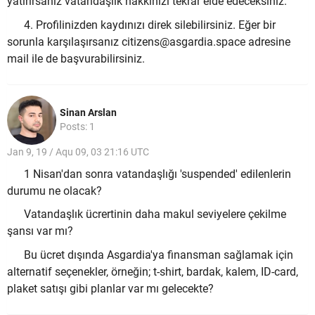
yatırırsanız vatandaşlık hakkınızı tekrar elde edeceksiniz.
4. Profilinizden kaydınızı direk silebilirsiniz. Eğer bir
sorunla karşılaşırsanız citizens@asgardia.space adresine
mail ile de başvurabilirsiniz.
Sinan Arslan
Posts: 1
Jan 9, 19 / Aqu 09, 03 21:16 UTC
1 Nisan'dan sonra vatandaşlığı 'suspended' edilenlerin
durumu ne olacak?
Vatandaşlık ücrertinin daha makul seviyelere çekilme
şansı var mı?
Bu ücret dışında Asgardia'ya finansman sağlamak için
alternatif seçenekler, örneğin; t-shirt, bardak, kalem, ID-card,
plaket satışı gibi planlar var mı gelecekte?