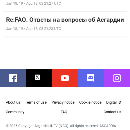
Jan 18, 19 / Aqu 18, 03 21:27 UTC
Re:FAQ. Ответы на вопросы об Асгардии
Jan 18, 19 / Aqu 18, 03 21:23 UTC
Facebook
Twitter
Youtube
Discord
Instag
About us
Terms of use
Privacy notice
Cookie notice
Digital ID
Community
FAQ
Contact us
© 2026 Copyright Asgardia, IUFV (NGO). All rights reserved. ASGARDIA