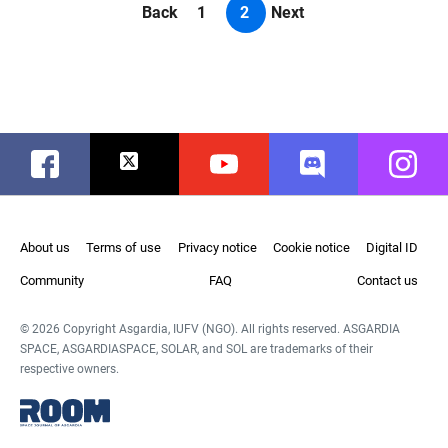
Back
1
2
Next
Facebook
Twitter
Youtube
Discord
Instag
About us
Terms of use
Privacy notice
Cookie notice
Digital ID
Community
FAQ
Contact us
© 2026 Copyright Asgardia, IUFV (NGO). All rights reserved. ASGARDIA
SPACE, ASGARDIASPACE, SOLAR, and SOL are trademarks of their
respective owners.