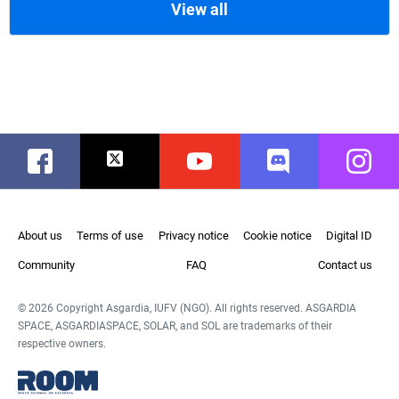
View all
Facebook
Twitter
Youtube
Discord
Instag
About us
Terms of use
Privacy notice
Cookie notice
Digital ID
Community
FAQ
Contact us
© 2026 Copyright Asgardia, IUFV (NGO). All rights reserved. ASGARDIA
SPACE, ASGARDIASPACE, SOLAR, and SOL are trademarks of their
respective owners.