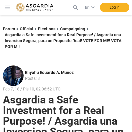
En
Log in
Forum
Official
Elections
Campaigning
Asgardia a Safe Investment for a Real Purpose! / Asgardia una
Inversion Segura, para un Proposito Real! VOTE FOR ME! VOTA
POR MI!
Eliyahu Eduardo A. Munoz
Posts: 8
Feb 7, 18 / Pis 10, 02 06:52 UTC
Asgardia a Safe
Investment for a Real
Purpose! / Asgardia una
Inversion Segura, para un