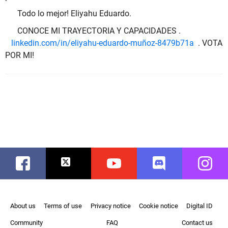
Todo lo mejor! Eliyahu Eduardo.
CONOCE MI TRAYECTORIA Y CAPACIDADES .
linkedin.com/in/eliyahu-eduardo-muñoz-8479b71a
. VOTA
POR MI!
Facebook
Twitter
Youtube
Discord
Instag
About us
Terms of use
Privacy notice
Cookie notice
Digital ID
Community
FAQ
Contact us