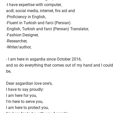
-I have expertise with computer,
acdl, social media, internet, firs aid and
-Proficiency in English,
-Fluent in Turkish and farci (Persian)
-English, Turkish and farci (Persian) Translator,
-Fashion Designer,
-Researcher,
-Writer/author,
- I am here in asgardia since October 2016,
and so do everything that comes out of my hand and I could
be,
Dear asgardian love one's,
I have to say proudly:
I am here for you,
I'm here to serve you,
I am here to protect you,