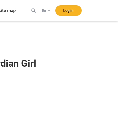
ite map
Log in
En
dian Girl