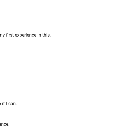
y first experience in this,
if I can.
ence.