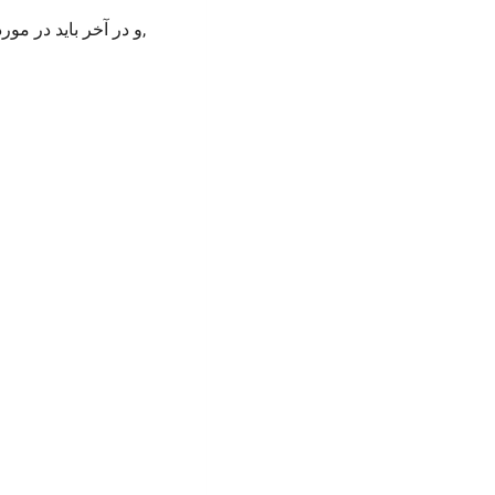
و در آخر باید در مورد وعده انتخاباتی باید بگم, آدم وعده ای نیستم, هر چی بگم, قول بدم,