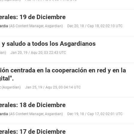
erales: 19 de Diciembre
ardia
(
AS Content Manager
,
Asgardian
)
Dec 20, 18 / Cap 18, 02 02:10 UTC
 y saludo a todos los Asgardianos
ian
)
Jan 20, 19 / Aqu 20, 03 22:43 UTC
ión centrada en la cooperación en red y en la
tal".
z
(
Asgardian
)
Jan 25, 19 / Aqu 25, 03 04:14 UTC
erales: 18 de Diciembre
ardia
(
AS Content Manager
,
Asgardian
)
Dec 19, 18 / Cap 17, 02 02:01 UTC
erales: 17 de Diciembre