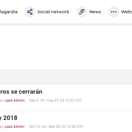
Asgardia
Social network
News
Webs
ros se cerrarán
an
,
Lead Admin
)
Dec 9, 19 / Cap 07, 03 12:32 UTC
y 2018
an
,
Lead Admin
)
Oct 10, 18 / Oph 03, 02 14:58 UTC