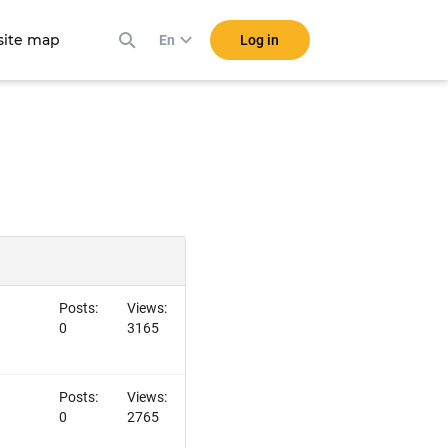
ite map
Log in
En
Posts:
Views:
0
3165
Posts:
Views:
0
2765