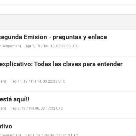
segunda Emision - preguntas y enlace
z
(
Asgardian
)
Apr 7, 19 / Tau 13, 03 22:30 UTC
explicativo: Todas las claves para entender
ian
)
Feb 11, 19 / Pis 14, 03 22:23 UTC
está aquí!!
ian
)
Feb 3, 19 / Pis 06, 03 17:32 UTC
ativo
z
(
Asgardian
)
Feb 1, 19 / Pis 04, 03 14:13 UTC