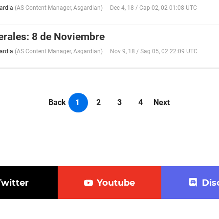
ardia
(
AS Content Manager
,
Asgardian
)
Dec 4, 18 / Cap 02, 02 01:08 UTC
erales: 8 de Noviembre
ardia
(
AS Content Manager
,
Asgardian
)
Nov 9, 18 / Sag 05, 02 22:09 UTC
Back
1
2
3
4
Next
Twitter
Youtube
Dis