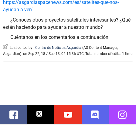
https://asgardiaspacenews.com/es/satelites-que-nos-
ayudan-a-ver/
¿Conoces otros proyectos satelitales interesantes? ¿Qué
están haciendo para ayudar a nuestro mundo?
Cuéntanos en los comentarios a continuación!
Last edited by:
Centro de Noticias Asgardia
(
AS Content Manager
,
Asgardian
)
on Sep 22, 18 / Sco 13, 02 15:36 UTC, Total number of edits: 1 time
Facebook
Twitter
Youtube
Discord
Instag