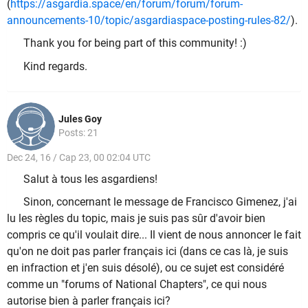
(
https://asgardia.space/en/forum/forum/forum-
announcements-10/topic/asgardiaspace-posting-rules-82/
).
Thank you for being part of this community! :)
Kind regards.
Jules Goy
Posts: 21
Dec 24, 16 / Cap 23, 00 02:04 UTC
Salut à tous les asgardiens!
Sinon, concernant le message de Francisco Gimenez, j'ai
lu les règles du topic, mais je suis pas sûr d'avoir bien
compris ce qu'il voulait dire... Il vient de nous annoncer le fait
qu'on ne doit pas parler français ici (dans ce cas là, je suis
en infraction et j'en suis désolé), ou ce sujet est considéré
comme un "forums of National Chapters", ce qui nous
autorise bien à parler français ici?