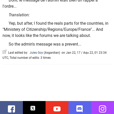
Donc le message de l'admin était bien un rappel à
l'ordre...
Translation:
Yep, but after, I found the reals parts for the countries, in
"Ministery of Citizenship/Regions/Europe/France"... And
now, it looks like the forums we are talking about.
So the admin's message was a prevent...
Last edited by:
Jules Goy
(
Asgardian
)
on Jan 22, 17 / Aqu 22, 01 23:34
UTC, Total number of edits: 3 times
Facebook
Twitter
Youtube
Discord
Instag