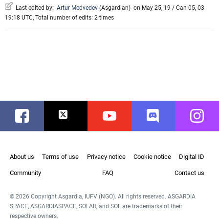
Last edited by:
Artur Medvedev
(
Asgardian
)
on May 25, 19 / Can 05, 03
19:18 UTC, Total number of edits: 2 times
Facebook
Twitter
Youtube
Discord
Instag
About us
Terms of use
Privacy notice
Cookie notice
Digital ID
Community
FAQ
Contact us
© 2026 Copyright Asgardia, IUFV (NGO). All rights reserved. ASGARDIA
SPACE, ASGARDIASPACE, SOLAR, and SOL are trademarks of their
respective owners.