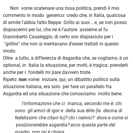
Non vorrei scatenare una rissa politica, prendi il mio
commento in modo generico: credo che, in Italia, qualcosa
di simile l'abbia fatto Beppe Grillo ai suoi... e, se non posso
dispiacermi per lui, che ne è l'autore assieme al fu
Gianroberto Casaleggio, di certo son dispiaciuto per i
"grillini" che non si meritavano d'esser trattati in questo
modo.
Oltre a tutto, a differenza di Asgardia che, se vogliamo, è un
optional, in Italia la situazione, per molti, è tragica: prenderli
anche per i fondelli mi pare davvero triste.
Ripeto:
non
vorrei iniziare, qui, un dibattito politico sulla
situazione italiana, era solo per fare un parallelo fra
Asgardia ed una situazione che conosciamo molto bene.
l'informazione che ci manca, secondo me è: chi
sono gli amici di igor e della sua élite (la decina di
fedelissimi che citavi tu)? chi i nemici? dove e come si
posizionerebbe asgardia? ecco questa parte del
quadro non mi è chiara.