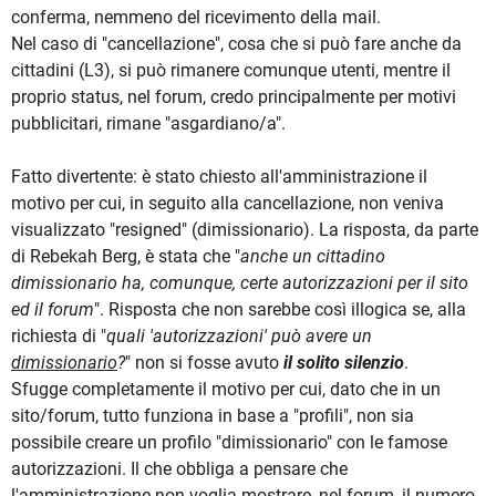
conferma, nemmeno del ricevimento della mail.
Nel caso di "cancellazione", cosa che si può fare anche da
cittadini (L3), si può rimanere comunque utenti, mentre il
proprio status, nel forum, credo principalmente per motivi
pubblicitari, rimane "asgardiano/a".
Fatto divertente: è stato chiesto all'amministrazione il
motivo per cui, in seguito alla cancellazione, non veniva
visualizzato "resigned" (dimissionario). La risposta, da parte
di Rebekah Berg, è stata che "
anche un cittadino
dimissionario ha, comunque, certe autorizzazioni per il sito
ed il forum
". Risposta che non sarebbe così illogica se, alla
richiesta di "
quali 'autorizzazioni' può avere un
dimissionario
?
" non si fosse avuto
il solito silenzio
.
Sfugge completamente il motivo per cui, dato che in un
sito/forum, tutto funziona in base a "profili", non sia
possibile creare un profilo "dimissionario" con le famose
autorizzazioni. Il che obbliga a pensare che
l'amministrazione non voglia mostrare, nel forum, il numero