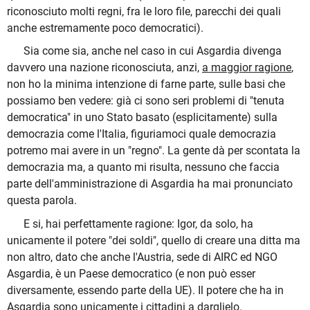
riconosciuto molti regni, fra le loro file, parecchi dei quali
anche estremamente poco democratici).
Sia come sia, anche nel caso in cui Asgardia divenga
davvero una nazione riconosciuta, anzi,
a maggior ragione
,
non ho la minima intenzione di farne parte, sulle basi che
possiamo ben vedere: già ci sono seri problemi di "tenuta
democratica" in uno Stato basato (esplicitamente) sulla
democrazia come l'Italia, figuriamoci quale democrazia
potremo mai avere in un "regno". La gente dà per scontata la
democrazia ma, a quanto mi risulta, nessuno che faccia
parte dell'amministrazione di Asgardia ha mai pronunciato
questa parola.
E si, hai perfettamente ragione: Igor, da solo, ha
unicamente il potere "dei soldi", quello di creare una ditta ma
non altro, dato che anche l'Austria, sede di AIRC ed NGO
Asgardia, è un Paese democratico (e non può esser
diversamente, essendo parte della UE). Il potere che ha in
Asgardia sono unicamente i cittadini a darglielo.