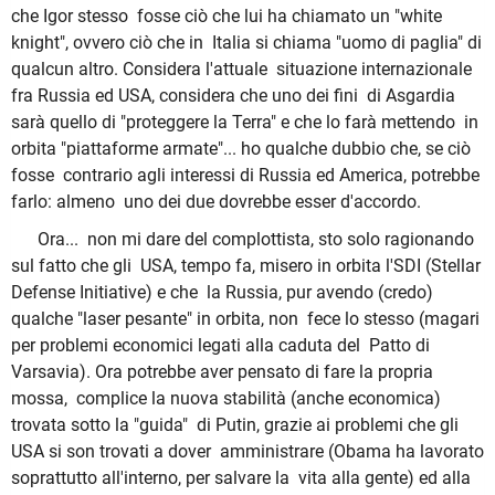
che Igor stesso fosse ciò che lui ha chiamato un "white
knight", ovvero ciò che in Italia si chiama "uomo di paglia" di
qualcun altro. Considera l'attuale situazione internazionale
fra Russia ed USA, considera che uno dei fini di Asgardia
sarà quello di "proteggere la Terra" e che lo farà mettendo in
orbita "piattaforme armate"... ho qualche dubbio che, se ciò
fosse contrario agli interessi di Russia ed America, potrebbe
farlo: almeno uno dei due dovrebbe esser d'accordo.
Ora... non mi dare del complottista, sto solo ragionando
sul fatto che gli USA, tempo fa, misero in orbita l'SDI (Stellar
Defense Initiative) e che la Russia, pur avendo (credo)
qualche "laser pesante" in orbita, non fece lo stesso (magari
per problemi economici legati alla caduta del Patto di
Varsavia). Ora potrebbe aver pensato di fare la propria
mossa, complice la nuova stabilità (anche economica)
trovata sotto la "guida" di Putin, grazie ai problemi che gli
USA si son trovati a dover amministrare (Obama ha lavorato
soprattutto all'interno, per salvare la vita alla gente) ed alla