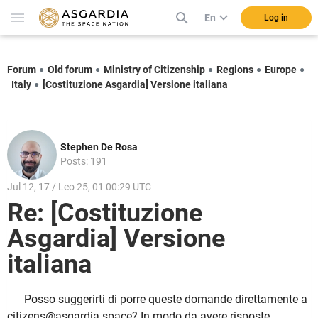
En
Log in
Forum
Old forum
Ministry of Citizenship
Regions
Europe
Italy
[Costituzione Asgardia] Versione italiana
Stephen De Rosa
Posts: 191
Jul 12, 17 / Leo 25, 01 00:29 UTC
Re: [Costituzione
Asgardia] Versione
italiana
Posso suggerirti di porre queste domande direttamente a
citizens@asgardia.space? In modo da avere risposte