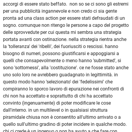
accorgi di essere stato beffato. non so se ci sono gli estremi
per una pubblicità ingannevole e non credo ci sia gente
pronta ad una class action per essere stati defraudati di un
sogno. comunque non ritengo le persone a capo del progetto
delle sprovvedute per cui questa mi sembra una strategia
portata avanti con ostinazione. nella strategia rientra anche
la 'tolleranza' dei 'ribelli', dei fuoriusciti o rescissi. hanno
bisogno di numeri, possono giustificarsi e appoggiarsi a
quelli che consapevolmente o meno hanno 'submitted', si
sono 'sottomessi', alla 'costituzione'. ce ne fosse stato anche
uno solo loro ne avrebbero guadagnato in legittimità. in
questo modo hanno 'selezionato' dei 'fedelissimi' che
compiranno lo sporco lavoro di epurazione nei confronti di
chi non ha accettato e soprattutto di chi ha accettato
convinto (ingenuamente) di poter modificare le cose
dall'interno. in un multilevel o in qualsiasi struttura
piramidale chiusa non è consentito all'ultimo arrivato o a
quello sull'ultimo gradino di poter incidere in qualche modo.
chi ci crede è un ingenuo o non ha avuto a che fare con