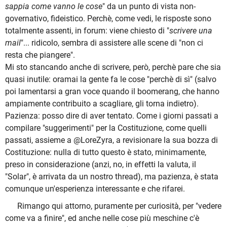
sappia come vanno le cose
" da un punto di vista non-
governativo, fideistico. Perchè, come vedi, le risposte sono
totalmente assenti, in forum: viene chiesto di "
scrivere una
mail
"... ridicolo, sembra di assistere alle scene di "non ci
resta che piangere".
Mi sto stancando anche di scrivere, però, perchè pare che sia
quasi inutile: oramai la gente fa le cose "perchè di sì" (salvo
poi lamentarsi a gran voce quando il boomerang, che hanno
ampiamente contribuito a scagliare, gli torna indietro).
Pazienza: posso dire di aver tentato. Come i giorni passati a
compilare "suggerimenti" per la Costituzione, come quelli
passati, assieme a @LoreZyra, a revisionare la sua bozza di
Costituzione: nulla di tutto questo è stato, minimamente,
preso in considerazione (anzi, no, in effetti la valuta, il
"Solar", è arrivata da un nostro thread), ma pazienza, è stata
comunque un'esperienza interessante e che rifarei.
Rimango qui attorno, puramente per curiosità, per "vedere
come va a finire", ed anche nelle cose più meschine c'è