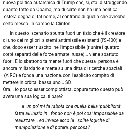
nuova politica autarchica di Trump che, si, sta distruggendo
quanto fatto da Obama, ma di certo non ha una politica
estera degna di tal nome, al contrario di quella che avrebbe
certo messo in campo la Clinton.
In questo scenario spunta fuori un tizio che è il creatore
di uno dei migliori sistemi antimissile esistenti (l'S-400) e
che, dopo esser riuscito nell'impossibile (riunire i quattro
corpi separati delle forze armate russe)... viene sbattuto
fuori. E lo sbattono talmente fuori che questa persona è
ancora miliardario e mette su una ditta di ricerche spaziali
(AIRC) e fonda una nazione, con l'esplicito compito di
mettere in orbita bassa uno... SDI.
Ora... io posso esser complottista, oppure tutto questo può
avere una sua logica, ti pare?
e un po' mi fa rabbia che quella bella 'pubblicità'
fatta all'inizio in fondo non è poi così impossibile da
realizzare... ed invece ecco le solite logiche di
manipolazione e di potere. per cosa?