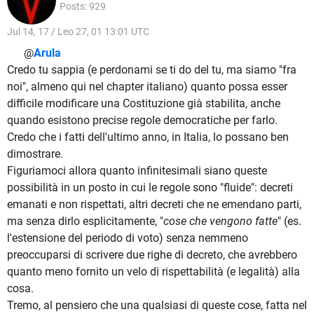
Posts: 929
Jul 14, 17 / Leo 27, 01 13:01 UTC
@
Arula
Credo tu sappia (e perdonami se ti do del tu, ma siamo "fra
noi", almeno qui nel chapter italiano) quanto possa esser
difficile modificare una Costituzione già stabilita, anche
quando esistono precise regole democratiche per farlo.
Credo che i fatti dell'ultimo anno, in Italia, lo possano ben
dimostrare.
Figuriamoci allora quanto infinitesimali siano queste
possibilità in un posto in cui le regole sono "fluide": decreti
emanati e non rispettati, altri decreti che ne emendano parti,
ma senza dirlo esplicitamente, "
cose che vengono fatte
" (es.
l'estensione del periodo di voto) senza nemmeno
preoccuparsi di scrivere due righe di decreto, che avrebbero
quanto meno fornito un velo di rispettabilità (e legalità) alla
cosa.
Tremo, al pensiero che una qualsiasi di queste cose, fatta nel