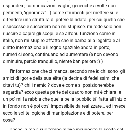
rispondere, comunicazioni vaghe, generiche a volte non
pertinenti, 'ignoranza'...) come strumenti per mettere su e
difendere una struttura di potere blindata. per cui quello che
è successo e succederà non mi stupisce. mi rode solo non
riuscire a capire gli scopi. e se all'onu funziona come in
italia, non mi stupirò affatto che in barba alla legalità e al
diritto internazionale il regno spaziale andrà in porto, i
numeri ci sono, continuano ad aumentare (e non devono
diminuire, perciò tranquillo, niente ban per ora :) )
l'informazione che ci manca, secondo me è: chi sono gli
amici di igor e della sua élite (la decina di fedelissimi che
citavi tu)? chi i nemici? dove e come si posizionerebbe
asgardia? ecco questa parte del quadro non mi è chiara. e
un po' mi fa rabbia che quella bella 'pubblicità' fatta all'inizio
in fondo non è poi così impossibile da realizzare... ed invece
ecco le solite logiche di manipolazione e di potere. per
cosa?
anche a me a suo tempo aveva incuriosito la scelta del