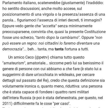
Parlamento italiano, scatenerebbe (giustamente) l'iradiddio:
ho sentito discussioni, anche molto accese, sul
posizionamento di una virgola o la presenza/assenza di una
parola... figuriamoci l'assenza di interi decreti, ti immagini?
Eppure vedo gente che "
accetta
" senza minimamente
preoccuparsene, convinta che, quasi la presente Costituzione
fosse uno scherzo, "
tanto dopo la cambiamo
". Oppure "
non
può essere un regno: noi cittadini lo faremo diventare una
democrazia
"... beh... tanta, ma
tanta
fortuna a tutti.
Un amico Ceco (@petrv) chiama tutto questo
"
amateurism
", amatoriale... siccome però lui sa benissimo il
genere di persone con cui abbiamo a che fare (è stato lui a
suggerirmi di dare un'occhiata in wikileaks, per cercare
dettagli sul passato del Re), credo che questa definizione sia
volutamente ironica o, quanto meno, riduttiva: una persona
che è stata capace di fondere i quattro rami militari
dell'intera Russia (e poi è stata defenestrata, per questo, nel
2011) difficilmente fa le cose "per caso".