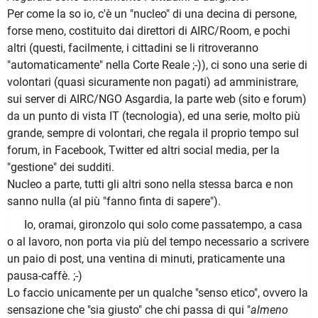
Per come la so io, c'è un "nucleo" di una decina di persone,
forse meno, costituito dai direttori di AIRC/Room, e pochi
altri (questi, facilmente, i cittadini se li ritroveranno
"automaticamente" nella Corte Reale ;-)), ci sono una serie di
volontari (quasi sicuramente non pagati) ad amministrare,
sui server di AIRC/NGO Asgardia, la parte web (sito e forum)
da un punto di vista IT (tecnologia), ed una serie, molto più
grande, sempre di volontari, che regala il proprio tempo sul
forum, in Facebook, Twitter ed altri social media, per la
"gestione" dei sudditi.
Nucleo a parte, tutti gli altri sono nella stessa barca e non
sanno nulla (al più "fanno finta di sapere").
Io, oramai, gironzolo qui solo come passatempo, a casa
o al lavoro, non porta via più del tempo necessario a scrivere
un paio di post, una ventina di minuti, praticamente una
pausa-caffè. ;-)
Lo faccio unicamente per un qualche "senso etico", ovvero la
sensazione che "sia giusto" che chi passa di qui "
almeno