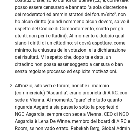
costituzionale, sono quindi un utente (L2) e, come tale,
posso essere censurato e bannato "a sola discrezione
dei moderatori ed amministratori del forum/sito", non
ho alcun diritto (quindi nemmeno alcun dovere, salvo il
rispetto del Codice di Comportamento, scritto per gli
utenti, non per i cittadini). Al momento è dubbio quali
siano i diritti di un cittadino: si dovrà aspettare, come
minimo, la chiusura delle votazioni e la dichiarazione
dei risultati. Mi aspetto che, dopo tale data, un
cittadino non possa esser soggetto a censura o ban
senza regolare processo ed esplicite motivazioni.
All'inizio, sito web e forum, nonchè il marchio
(commerciale) "Asgardia", erano proprietà di AIRC, con
sede a Vienna. Al momento, "pare" che tutto quanto
riguarda Asgardia sia passato sotto la proprietà di
NGO Asgardia, sempre con sede a Vienna. CEO di NGO
Asgardia è Lena De Winne, membro del board di AIRC e
Room, se non vado errato. Rebekah Berg, Global Admin