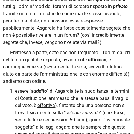
tutti gli admin/mod del forum) di cercare risposte in
privato
tramite una mail: mi chiedo come mai le stesse risposte,
peraltro
mai date
, non possano essere espresse
pubblicamente. Asgardia ha forse cose talmente segrete che
non è possibile rivelare in un forum? (così incredibilmente
segrete che, invece, vengono rivelate via mail?)
Premessa a parte, dato che non frequento il forum da ieri,
nel tempo qualche risposta, ovviamente
ufficiosa
, è
comunque emersa (ovviamente da sola, senza il minimo
aiuto da parte dell'amministrazione, e con enorme difficoltà):
andiamo con ordine,
essere "
suddito
" di Asgardia (e la sudditanza, a termini
di Costituzione, ammesso che la stessa passi il vaglio
del voto, è
effettiva
), fintanto che una persona non si
trova fisicamente sulla "
colonia spaziale
" (che, forse,
vedrà la luce nei prossimi 50 anni), quindi "fisicamente
soggetta" alle leggi asgardiane (e sempre che questa