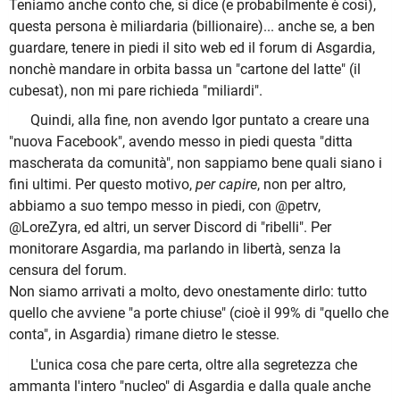
Teniamo anche conto che, si dice (e probabilmente è così),
questa persona è miliardaria (billionaire)... anche se, a ben
guardare, tenere in piedi il sito web ed il forum di Asgardia,
nonchè mandare in orbita bassa un "cartone del latte" (il
cubesat), non mi pare richieda "miliardi".
Quindi, alla fine, non avendo Igor puntato a creare una
"nuova Facebook", avendo messo in piedi questa "ditta
mascherata da comunità", non sappiamo bene quali siano i
fini ultimi. Per questo motivo,
per capire
, non per altro,
abbiamo a suo tempo messo in piedi, con @petrv,
@LoreZyra, ed altri, un server Discord di "ribelli". Per
monitorare Asgardia, ma parlando in libertà, senza la
censura del forum.
Non siamo arrivati a molto, devo onestamente dirlo: tutto
quello che avviene "a porte chiuse" (cioè il 99% di "quello che
conta", in Asgardia) rimane dietro le stesse.
L'unica cosa che pare certa, oltre alla segretezza che
ammanta l'intero "nucleo" di Asgardia e dalla quale anche