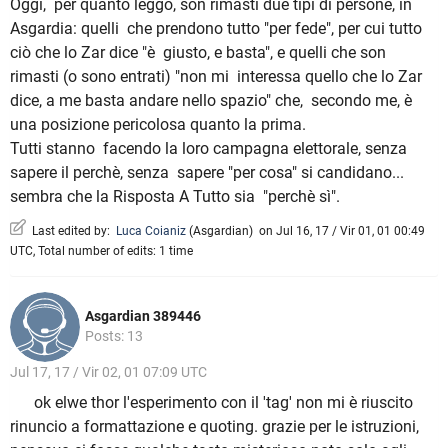
Oggi, per quanto leggo, son rimasti due tipi di persone, in
Asgardia: quelli che prendono tutto "per fede", per cui tutto
ciò che lo Zar dice "è giusto, e basta", e quelli che son
rimasti (o sono entrati) "non mi interessa quello che lo Zar
dice, a me basta andare nello spazio" che, secondo me, è
una posizione pericolosa quanto la prima.
Tutti stanno facendo la loro campagna elettorale, senza
sapere il perchè, senza sapere "per cosa" si candidano...
sembra che la Risposta A Tutto sia "perchè sì".
Last edited by:
Luca Coianiz
(
Asgardian
)
on Jul 16, 17 / Vir 01, 01 00:49
UTC, Total number of edits: 1 time
Asgardian 389446
Posts: 13
Jul 17, 17 / Vir 02, 01 07:09 UTC
ok elwe thor l'esperimento con il 'tag' non mi è riuscito
rinuncio a formattazione e quoting. grazie per le istruzioni,