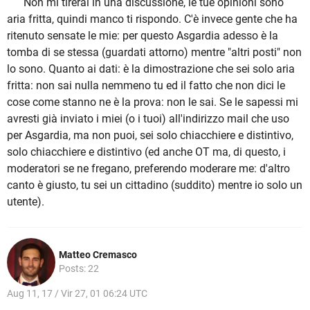
Non mi tirerai in una discussione, le tue opinioni sono
aria fritta, quindi manco ti rispondo. C'è invece gente che ha
ritenuto sensate le mie: per questo Asgardia adesso è la
tomba di se stessa (guardati attorno) mentre "altri posti" non
lo sono. Quanto ai dati: è la dimostrazione che sei solo aria
fritta: non sai nulla nemmeno tu ed il fatto che non dici le
cose come stanno ne è la prova: non le sai. Se le sapessi mi
avresti già inviato i miei (o i tuoi) all'indirizzo mail che uso
per Asgardia, ma non puoi, sei solo chiacchiere e distintivo,
solo chiacchiere e distintivo (ed anche OT ma, di questo, i
moderatori se ne fregano, preferendo moderare me: d'altro
canto è giusto, tu sei un cittadino (suddito) mentre io solo un
utente).
Matteo Cremasco
Posts: 22
Aug 11, 17 / Vir 27, 01 06:24 UTC