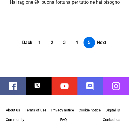
Hai ragione 😀 buona fortuna per tutto ne hai bisogno
Back
1
2
3
4
5
Next
Facebook
Twitter
Youtube
Discord
Instag
About us
Terms of use
Privacy notice
Cookie notice
Digital ID
Community
FAQ
Contact us